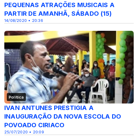
PEQUENAS ATRAÇÕES MUSICAIS A
PARTIR DE AMANHÃ, SÁBADO (15)
14/08/2020 • 20:36
Política
IVAN ANTUNES PRESTIGIA A
INAUGURAÇÃO DA NOVA ESCOLA DO
POVOADO CIRIACO
25/07/2020 • 20:09