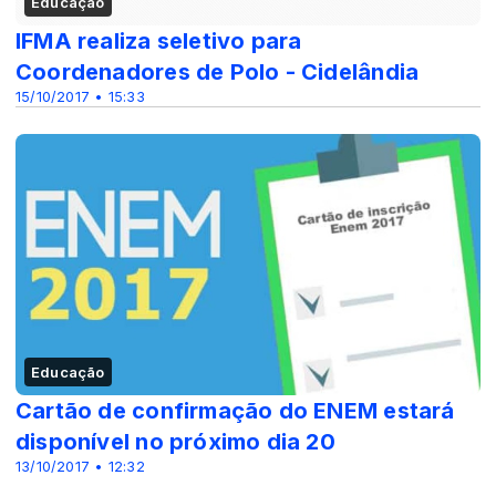
Educação
IFMA realiza seletivo para
Coordenadores de Polo - Cidelândia
15/10/2017 • 15:33
Educação
Cartão de confirmação do ENEM estará
disponível no próximo dia 20
13/10/2017 • 12:32