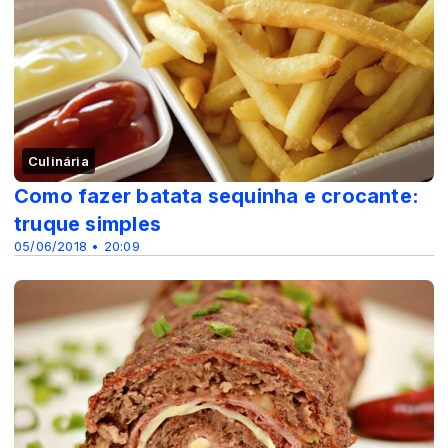
Culinária
Como fazer batata sequinha e crocante:
truque simples
05/06/2018 • 20:09