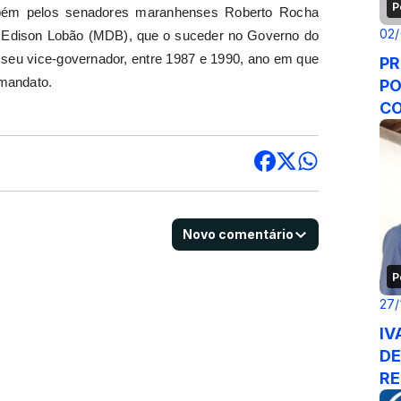
P
mbém pelos senadores maranhenses Roberto Rocha
02/
; Edison Lobão (MDB), que o suceder no Governo do
 seu vice-governador, entre 1987 e 1990, ano em que
PR
 mandato.
PO
CO
Novo comentário
P
27/
IV
DE
RE
SE