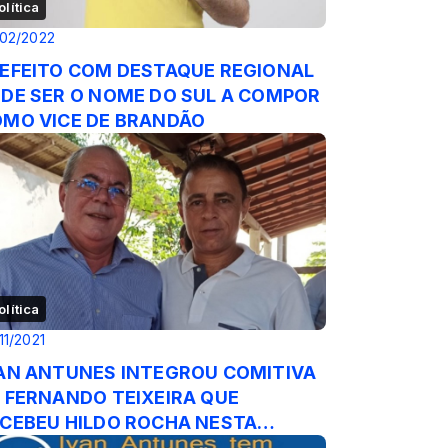
olítica
02/2022
EFEITO COM DESTAQUE REGIONAL
DE SER O NOME DO SUL A COMPOR
MO VICE DE BRANDÃO
olítica
11/2021
AN ANTUNES INTEGROU COMITIVA
 FERNANDO TEIXEIRA QUE
CEBEU HILDO ROCHA NESTA
XTA, 26/11/2021