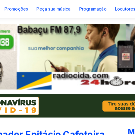
Promoções
Peça sua música
Programação
Locutore
M
ador Epitácio Cafeteira