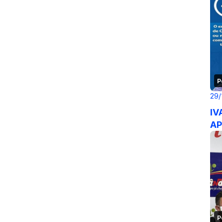
P
29/
IV
AP
P