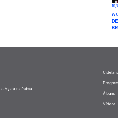
19/
A 
DE
BR
Cidelân
Progra
ia, Agora na Palma
Álbuns
Vídeos