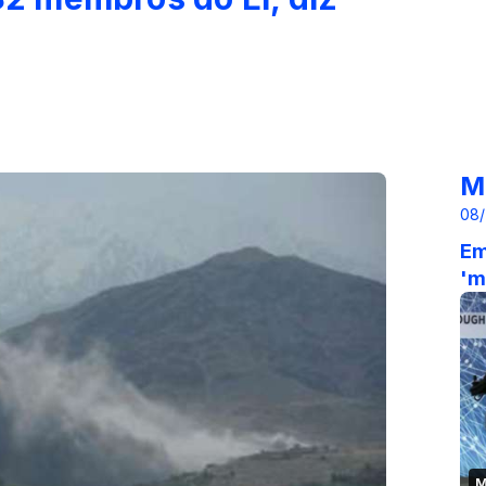
M
08/
Em
'm
M