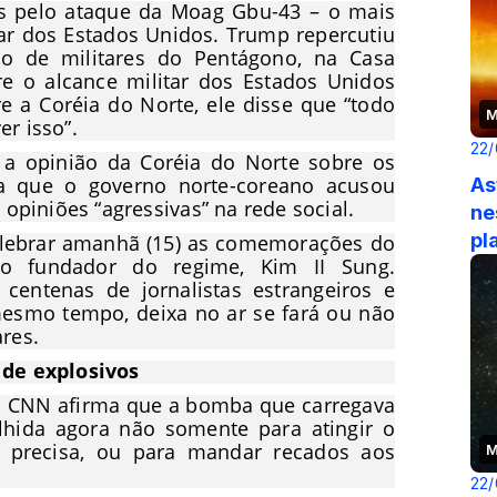
dos pelo ataque da Moag Gbu-43 – o mais
ear dos Estados Unidos. Trump repercutiu
ado de militares do Pentágono, na Casa
re o alcance militar dos Estados Unidos
e a Coréia do Norte, ele disse que “todo
M
r isso”.
22/
 a opinião da Coréia do Norte sobre os
 que o governo norte-coreano acusou
As
opiniões “agressivas” na rede social.
ne
pl
celebrar amanhã (15) as comemorações do
do fundador do regime, Kim II Sung.
centenas de jornalistas estrangeiros e
 mesmo tempo, deixa no ar se fará ou não
res.
de explosivos
são CNN afirma que a bomba que carregava
olhida agora não somente para atingir o
a precisa, ou para mandar recados aos
M
22/